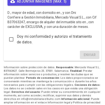
ADJUNTAR IMAGENES (MAX. 5)
D , mayor de edad, con domicilio en , y con Dni
Confiere a Gestión Inmobiliaria, Mercado Visual S.L., con Cif
B37063247, encargo de alquiler del inmueble sito en , con
carácter de EXCLUSIVA, y con una duración de meses.
Doy mi conformidad y autorizo el tratamiento
de datos.
ENVIAR
Información sobre protección de datos.
Responsable:
Mercado Visual S.L.
B37063427. Calle Bermejeros 25. 37001. Salamanca.
Finalidad:
Prestar
información sobre servicios o productos, y resolver las dudas que se
puedan plantear.
Periodo de conservación:
Los datos proporcionados se
conservarán mientras se mantenga la comunicación o durante los años
necesarios para cumplir con las obligaciones legales.
Cesiones de datos:
Los datos no se cederán salvo en los casos en que exista una obligación
legal.
Derechos del usuario:
Puede retirar su consentimiento en cualquier
momento, así como acceder, rectificar, suprimir sus datos y demás
derechos en info@inmobiliaria-elbuho.com
Información adicional:
Puede
ampliar información en el enlace
Información legal y Política de privacidad