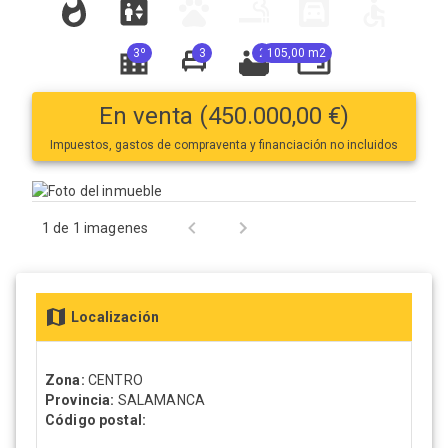
3º
3
2
105,00 m2
En venta (450.000,00 €)
Impuestos, gastos de compraventa y financiación no incluidos
1 de 1 imagenes
Localización
Zona:
CENTRO
Provincia:
SALAMANCA
Código postal: